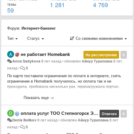
1 281
4 769
ТЕМЫ
59
Форум:
Интернет-банкинг
Тип
Статус
Со свежими изменениями
не работает Homebank
На рассмотрении
0
Anna Sadykova
8 лет назад
•
обновлен
Айнур Тураповна
8 лет
назад
•
3
По карте поставили ограничения по оплате в интернете, снять
ограничение в Homebank получилось, но оплата так и не
проходила, пробовала несколько раз, перезагружала портал,
проверяла снятие ограничения на транзакции в интернете, но
оплата так и не прошла, пришлось переводить деньги с кредитки
Показать еще →
на визу и оплачивать с нее, звонила 8 раз на номер поддержки
7111 каждый раз висела по 15 минут, на последнем звонке
оплата услуг ТОО Степногорск Энерготранзит
дозвонившись оператор мне заявила, что это я виновата и
Отвечен
0
вообще работает у всех, только у меня проблемы. Прошу
Denis Belikov
8 лет назад
•
обновлен
Айнур Тураповна
8 лет
принять меры в отношении Ваших операторов, и в отношении
назад
•
5
корректной работы homenank. Если Вы вводите на сайте в