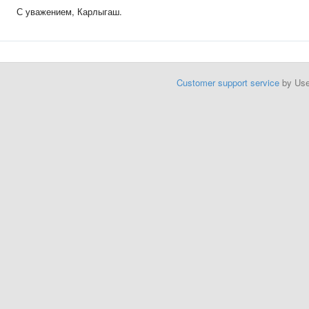
С уважением, Карлыгаш.
Customer support service
by Us