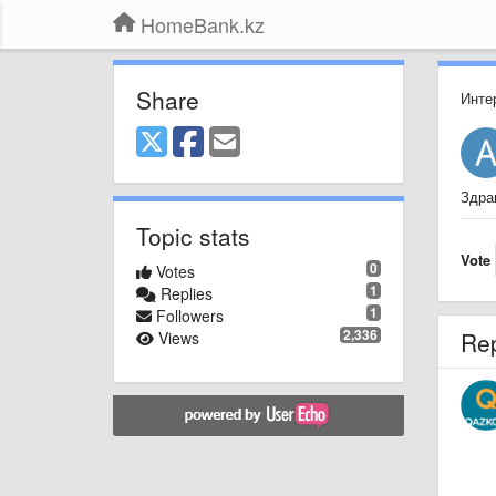
HomeBank.kz
Share
Инте
Здра
Topic stats
Vote
0
Votes
1
Replies
1
Followers
2,336
Re
Views