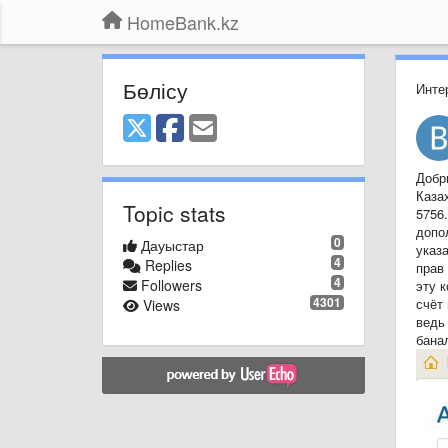
HomeBank.kz
Бөлісу
Инте
Добр
Каза
Topic stats
5756
допо
0
Дауыстар
указ
4
Replies
прав 
4
Followers
эту 
4301
счёт 
Views
ведь
бана