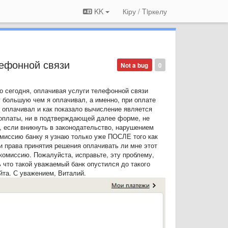
KK
Кіру / Tiркелу
лефонной связи
Not a bug
0
но сегодня, оплачивая услуги телефонной связи
 большую чем я оплачивал, а именно, при оплате
я оплачивал и как показало вычисление является
 оплаты, ни в подтверждающей далее форме, не
, если вникнуть в законодательство, нарушением
комиссию банку я узнаю только уже ПОСЛЕ того как
ли права принятия решения оплачивать ли мне этот
 комиссию. Пожалуйста, исправьте, эту проблему,
 что такой уважаемый банк опустился до такого
йта. С уважением, Виталий.