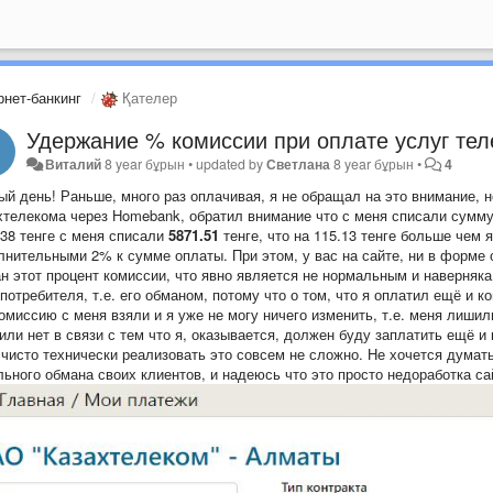
рнет-банкинг
Қателер
Удержание % комиссии при оплате услуг те
Виталий
8 year бұрын
•
updated by
Светлана
8 year бұрын
•
4
ый день! Раньше, много раз оплачивая, я не обращал на это внимание, 
хтелекома через Homebank, обратил внимание что с меня списали сумму
.38 тенге с меня списали
5871.51
тенге, что на 115.13 тенге больше чем 
лнительными 2% к сумме оплаты. При этом, у вас на сайте, ни в форме
ан этот процент комиссии, что явно является не нормальным и наверняка
потребителя, т.е. его обманом, потому что о том, что я оплатил ещё и 
комиссию с меня взяли и я уже не могу ничего изменить, т.е. меня лиши
или нет в связи с тем что я, оказывается, должен буду заплатить ещё и
 чисто технически реализовать это совсем не сложно. Не хочется думать
льного обмана своих клиентов, и надеюсь что это просто недоработка са