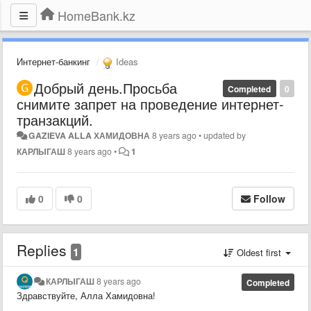
HomeBank.kz
Интернет-банкинг
Ideas
Добрый день.Просьба
Completed
0
снимите запрет на проведение интернет-
транзакций.
GAZIEVA ALLA ХАМИДОВНА
8 years ago
•
updated by
КАРЛЫГАШ
8 years ago
•
1
0
0
Follow
Replies
1
Oldest first
КАРЛЫГАШ
8 years ago
Completed
Здравствуйте, Алла Хамидовна!