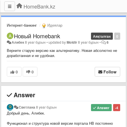
HomeBank.kz
Интернет-банкинг
Идеялар
Новый Homebank
Аяқталған
0
Алибек
8 year бұрын
•
updated by
Moldir
8 year бұрын
•
6
Верните старую версию как альтернативу. Новая абсолютно не
доработанная и не удобная.
0
0
Follow
Answer
Светлана
8 year бұрын
Answer
-4
Добрый день, Алибек.
Функционал и структура новой версии портала НВ постоянно