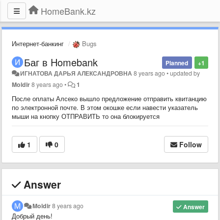
HomeBank.kz
Интернет-банкинг
Bugs
Баг в Homebank
Planned
+1
ИГНАТОВА ДАРЬЯ АЛЕКСАНДРОВНА
8 years ago
•
updated by
Moldir
8 years ago
•
1
После оплаты Алсеко вышло предложение отправить квитанцию
по электронной почте. В этом окошке если навести указатель
мыши на кнопку ОТПРАВИТЬ то она блокируется
1
0
Follow
Answer
Moldir
8 years ago
Answer
Добрый день!