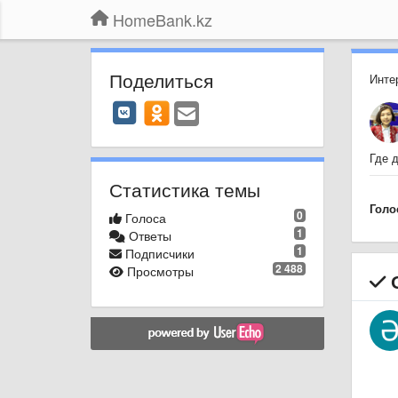
HomeBank.kz
Поделиться
Инте
Где 
Статистика темы
Голо
0
Голоса
1
Ответы
1
Подписчики
2 488
Просмотры
О