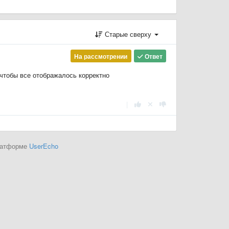
Старые сверху
На рассмотрении
Ответ
чтобы все отображалось корректно
|
платформе
UserEcho