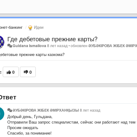
рнет-банкинг
Идеи
Где дебетовые прежние карты?
Guldana Ismailova
8 лет назад
•
обновлен
ӘУБӘКІРОВА ЖІБЕК ӘМІ
дебетовые прежние карты казкома?
с
0
0
твет
ӘУБӘКІРОВА ЖІБЕК ӘМІРХАНҚЫЗЫ
8 лет назад
Добрый день, Гульдана,
Отправили Ваш запрос специалистам, сейчас они работают над тем 
Просим ожидать
Спасибо, за понимание!