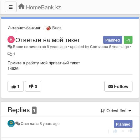
HomeBank.kz
Интернет-банкинг
Bugs
Ответьте на мой тикет
Planned
+1
Ваше величество
8 years ago
•
updated by
Светлана
8 years ago
•
1
Прмите в работу мой приватный тикет
14936
1
0
Follow
Replies
1
Oldest first
Светлана
8 years ago
Planned
|