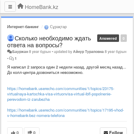
HomeBank.kz
Интернет-банкинг
Сұрақтар
Сколько необходимо ждать
Answered
0
ответа на вопросы?
Бауржан
8 year бұрын
•
updated by
Айнур Тураповна
8 year бұрын
•
1
Я написал 2 запроса один 2 недели назад, другой месяц назад...
До колл-центра дозвониться невозможно.
https://homebank.userecho.com/communities/1/topics/23175-
virtualnaya-kartochka-visa-virtuonvisa-virtual-ibfl-popolnenie-
perevodom-iz-zarubezha
https://homebank.userecho.com/communities/1/topics/17195-vhod-
v-homebank-bez-nomera-telefona
0
0
Follow