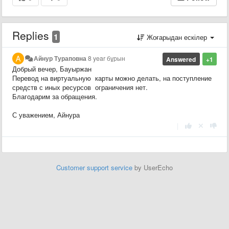
Replies
1
Жоғарыдан ескілер
Айнур Тураповна
8 year бұрын
Answered
+1
Добрый вечер, Бауыржан
Перевод на виртуальную карты можно делать, на поступление
средств с иных ресурсов ограничения нет.
Благодарим за обращения.
С уважением, Айнура
|
Customer support service
by UserEcho