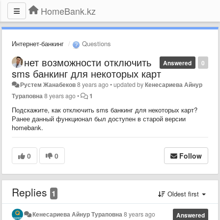
HomeBank.kz
Интернет-банкинг
Questions
нет возможности отключить
Answered
0
sms банкинг для некоторых карт
Рустем Жанабеков
8 years ago
•
updated by
Кенесариева Айнур
Тураповна
8 years ago
•
1
Подскажите, как отключить sms банкинг для некоторых карт?
Ранее данный функционал был доступен в старой версии
homebank.
0
0
Follow
Replies
1
Oldest first
Кенесариева Айнур Тураповна
8 years ago
Answered