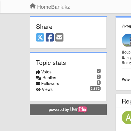
HomeBank.kz
Share
Инте
Добр
Для 
Topic stats
Дост
2
Votes
2
Replies
Vote
8
Followers
2,872
Views
Re