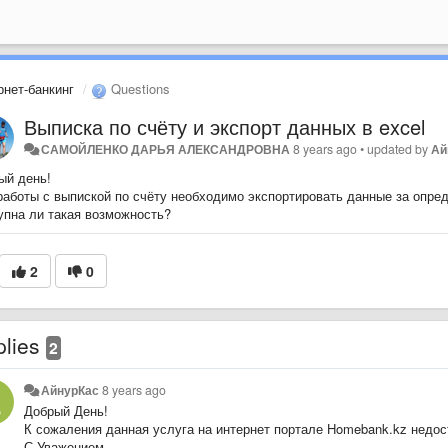
рнет-банкинг
Questions
Выписка по счёту и экспорт данных в excel
САМОЙЛЕНКО ДАРЬЯ АЛЕКСАНДРОВНА
8 years ago
•
updated by
Ай
ый день!
работы с выпиской по счёту необходимо экспортировать данные за опред
упна ли такая возможность?
2
0
plies
2
АйнурКас
8 years ago
Добрый День!
К сожаления данная услуга на интернет портале Homebank.kz недос
С Уважением,