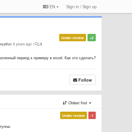
EN
Sign in / Sign up
Under review
+2
нурКас
8 years ago
•
2
еленный период к примеру в excel. Как это сделать?
Follow
Oldest first
Under review
-1
тупна.