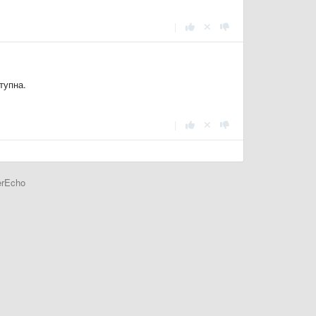
|
тупна.
|
erEcho