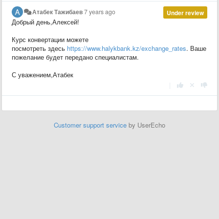
Атабек Тажибаев
7 years ago
Under review
Добрый день,Алексей!
Курс конвертации можете
посмотреть здесь
https://www.halykbank.kz/exchange_rates
. Ваше
пожелание будет передано специалистам.
С уважением,Атабек
|
Customer support service
by UserEcho