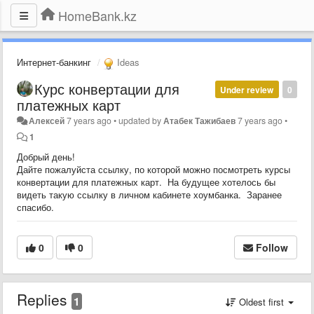
HomeBank.kz
Интернет-банкинг
Ideas
Курс конвертации для
Under review
0
платежных карт
Алексей
7 years ago
•
updated by
Атабек Тажибаев
7 years ago
•
1
Добрый день!
Дайте пожалуйста ссылку, по которой можно посмотреть курсы
конвертации для платежных карт. На будущее хотелось бы
видеть такую ссылку в личном кабинете хоумбанка. Заранее
спасибо.
0
0
Follow
Replies
1
Oldest first