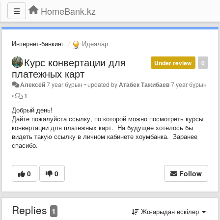
HomeBank.kz
Интернет-банкинг
Идеялар
Курс конвертации для
Under review
0
платежных карт
Алексей
7 year бұрын
•
updated by
Атабек Тажибаев
7 year бұрын
•
1
Добрый день!
Дайте пожалуйста ссылку, по которой можно посмотреть курсы
конвертации для платежных карт. На будущее хотелось бы
видеть такую ссылку в личном кабинете хоумбанка. Заранее
спасибо.
0
0
Follow
Replies
1
Жоғарыдан ескілер