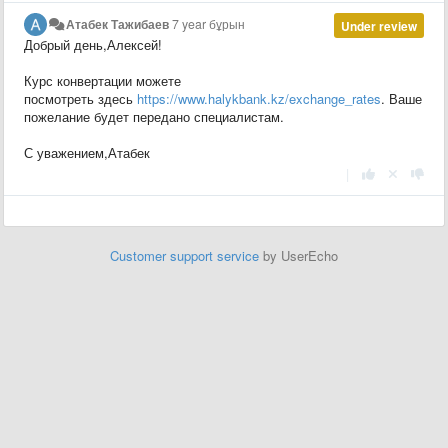
Атабек Тажибаев
7 year бұрын
Under review
Добрый день,Алексей!
Курс конвертации можете
посмотреть здесь
https://www.halykbank.kz/exchange_rates
. Ваше
пожелание будет передано специалистам.
С уважением,Атабек
|
Customer support service
by UserEcho