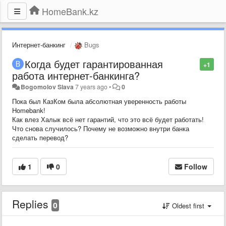
HomeBank.kz
Интернет-банкинг
Bugs
Когда будет гарантированная
+1
работа интернет-банкинга?
Bogomolov Slava
7 years ago
•
0
Пока был КазКом была абсолютная уверенность работы
Homebank!
Как влез Халык всё нет гарантий, что это всё будет работать!
Что снова случилось? Почему не возможно внутри банка
сделать перевод?
1
0
Follow
Replies
0
Oldest first