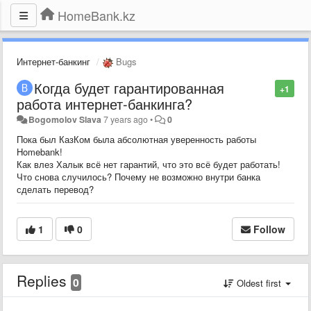
HomeBank.kz
Интернет-банкинг
Bugs
Когда будет гарантированная
+1
работа интернет-банкинга?
Bogomolov Slava
7 years ago
•
0
Пока был КазКом была абсолютная уверенность работы
Homebank!
Как влез Халык всё нет гарантий, что это всё будет работать!
Что снова случилось? Почему не возможно внутри банка
сделать перевод?
1
0
Follow
Replies
0
Oldest first