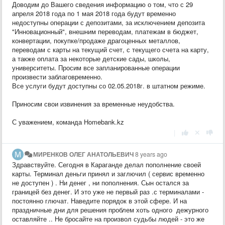
Доводим до Вашего сведения информацию о том, что с 29
апреля 2018 года по 1 мая 2018 года будут временно
недоступны операции с депозитами, за исключением депозита
"Инновационный", внешним переводам, платежам в бюджет,
конвертации, покупке/продаже драгоценных металлов,
переводам с карты на текущий счет, с текущего счета на карту,
а также оплата за некоторые детские сады, школы,
университеты. Просим все запланированные операции
произвести заблаговременно.
Все услуги будут доступны со 02.05.2018г. в штатном режиме.
Приносим свои извинения за временные неудобства.
С уважением, команда Homebank.kz
|
МИРЕНКОВ ОЛЕГ АНАТОЛЬЕВИЧ
8 years ago
Здравствуйте. Сегодня в Караганде делал пополнение своей
карты. Терминал деньги принял и заглючил ( сервис временно
не доступен ) . Ни денег , ни пополнения. Сын остался за
границей без денег. И это уже не первый раз .с терминалами -
постоянно глючат. Наведите порядок в этой сфере. И на
праздничные дни для решения проблем хоть одного дежурного
оставляйте .. Не бросайте на произвол судьбы людей - это же