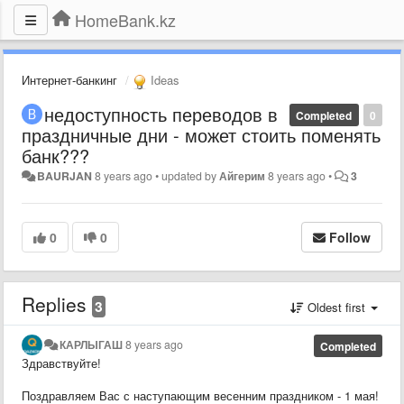
HomeBank.kz
Интернет-банкинг
Ideas
недоступность переводов в
Completed
0
праздничные дни - может стоить поменять
банк???
BAURJAN
8 years ago
•
updated by
Айгерим
8 years ago
•
3
0
0
Follow
Replies
3
Oldest first
КАРЛЫГАШ
8 years ago
Completed
Здравствуйте!
Поздравляем Вас с наступающим весенним праздником - 1 мая!