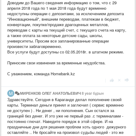
Доводим до Вашего сведения информацию о том, что с 29
апреля 2018 года по 1 мая 2018 года будут временно
недоступны операции с депозитами, за исключением депозита
"Инновационный", внешним переводам, платежам в бюджет,
конвертации, покупке/продаже драгоценных металлов,
переводам с карты на текущий счет, с текущего счета на карту,
а также оплата за некоторые детские сады, школы,
университеты. Просим все запланированные операции
произвести заблаговременно.
Все услуги будут доступны со 02.05.2018г. в штатном режиме.
Приносим свои извинения за временные неудобства.
С уважением, команда Homebank.kz
|
МИРЕНКОВ ОЛЕГ АНАТОЛЬЕВИЧ
8 year бұрын
Здравствуйте. Сегодня в Караганде делал пополнение своей
карты. Терминал деньги принял и заглючил ( сервис временно
не доступен ) . Ни денег , ни пополнения. Сын остался за
границей без денег. И это уже не первый раз .с терминалами -
постоянно глючат. Наведите порядок в этой сфере. И на
праздничные дни для решения проблем хоть одного дежурного
оставляйте .. Не бросайте на произвол судьбы людей - это же