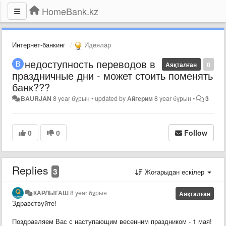
HomeBank.kz
Интернет-банкинг
Идеялар
недоступность переводов в
Аяқталған
0
праздничные дни - может стоить поменять
банк???
BAURJAN
8 year бұрын
•
updated by
Айгерим
8 year бұрын
•
3
0
0
Follow
Replies
3
Жоғарыдан ескілер
КАРЛЫГАШ
8 year бұрын
Аяқталған
Здравствуйте!
Поздравляем Вас с наступающим весенним праздником - 1 мая!