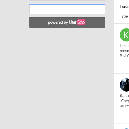
Foru
Type
Поче
расп
ВЫ С
прои
Да чт
"Сбер
не с
нигде
ДЕПО