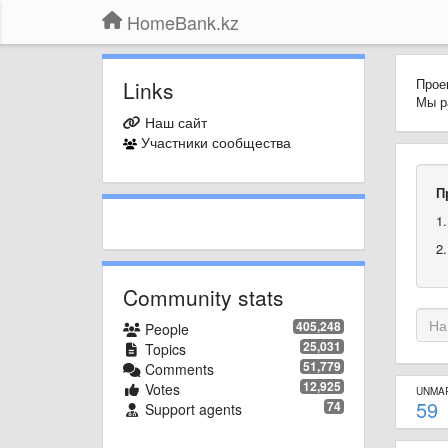
HomeBank.kz
Прое
Links
Мы р
Наш сайт
Участники сообщества
П
1
2
Community stats
405,248
People
25,031
Topics
51,779
Comments
12,925
Votes
UNMA
59
74
Support agents