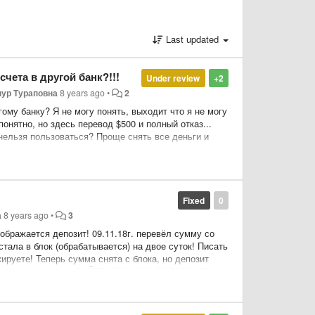
Last updated
счета в другой банк?!!!
Under review
+2
ур Тураповна
8 years ago
•
2
ому банку? Я не могу понять, выходит что я не могу
нятно, но здесь перевод $500 и полный отказ...
зя пользоваться? Проще снять все деньги и
Fixed
0
а
8 years ago
•
3
тображается депозит! 09.11.18г. перевёл сумму со
стала в блок (обрабатывается) на двое суток! Писать
ируете! Теперь сумма снята с блока, но депозит
 вознаграждение!
ДАЙТЕ СЕГОДНЯ ПОПОЛНИТЬ