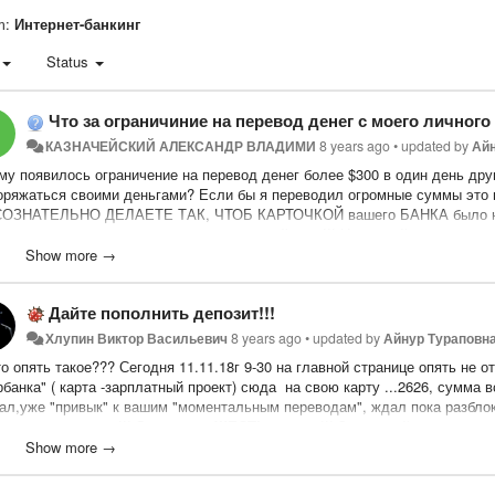
m:
Интернет-банкинг
Status
Что за ограничиние на перевод денег с моего личного 
КАЗНАЧЕЙСКИЙ АЛЕКСАНДР ВЛАДИМИ
8 years ago
•
updated by
Айн
му появилось ограничение на перевод денег более $300 в один день друг
оряжаться своими деньгами? Если бы я переводил огромные суммы это по
ОЗНАТЕЛЬНО ДЕЛАЕТЕ ТАК, ЧТОБ КАРТОЧКОЙ вашего БАНКА было нель
звести платеж через более дружественный банк!!! Народный еп...
Show more →
Дайте пополнить депозит!!!
Хлупин Виктор Васильевич
8 years ago
•
updated by
Айнур Тураповн
о опять такое??? Сегодня 11.11.18г 9-30 на главной странице опять не о
банка" ( карта -зарплатный проект) сюда на свою карту ...2626, сумма в
тал,уже "привык" к вашим "моментальным переводам", ждал пока разблок
 не отображается!!! Это просто
ЖЕСТЬ
ребята!!! За каждый день теряю
ЗИТ!!!
Show more →