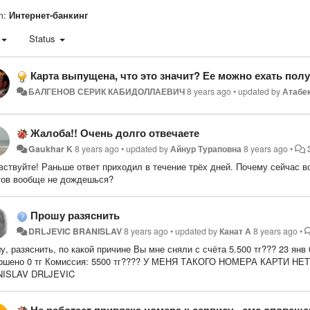
m:
Интернет-банкинг
Status
Карта выпущена, что это значит? Ее можно ехать пол
БАЛГЕНОВ СЕРИК КАБИДОЛЛАЕВИЧ
8 years ago
•
updated by
Атабе
Жалоба!! Очень долго отвечаете
Gaukhar K
8 years ago
•
updated by
Айнур Тураповна
8 years ago
•
вствуйте! Раньше ответ приходил в течение трёх дней. Почему сейчас в
тов вообще не дождешься?
Прошу разяснить
DRLJEVIC BRANISLAV
8 years ago
•
updated by
Канат А
8 years ago
•
у, разяснить, по какой причине Вы мне сняли с счёта 5.500 тг??? 23 ян
ршено 0 тг Комиссия: 5500 тг???? У МЕНЯ ТАКОГО НОМЕРА КАРТИ НЕТУ!
ISLAV DRLJEVIC