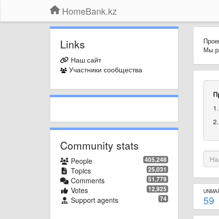
HomeBank.kz
Прое
Links
Мы р
Наш сайт
Участники сообщества
П
1
2
Community stats
405,248
People
25,031
Topics
51,779
Comments
12,925
Votes
UNMA
59
74
Support agents