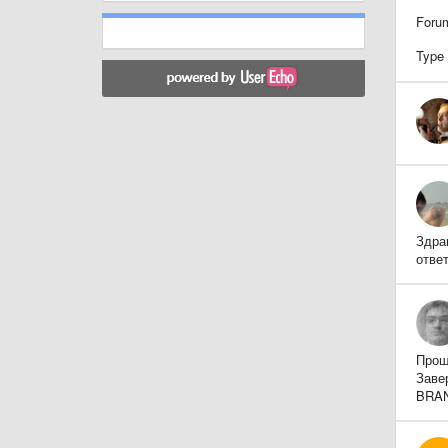
Foru
Type
Здра
отве
Прош
Заве
BRAN