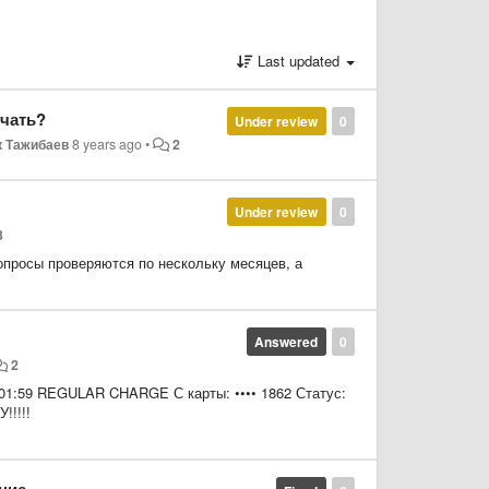
Last updated
учать?
Under review
0
к Тажибаев
8 years ago
•
2
Under review
0
3
опросы проверяются по нескольку месяцев, а
Answered
0
2
в 01:59 REGULAR CHARGE С карты: •••• 1862 Статус:
!!!!